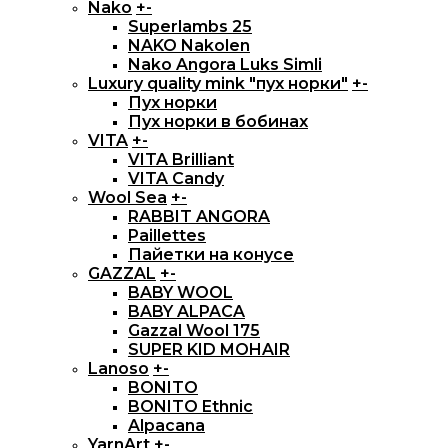
Nako
+
-
Superlambs 25
NAKO Nakolen
Nako Angora Luks Simli
Luxury quality mink "пух норки"
+
-
Пух норки
Пух норки в бобинах
VITA
+
-
VITA Brilliant
VITA Candy
Wool Sea
+
-
RABBIT ANGORA
Paillettes
Пайетки на конусе
GAZZAL
+
-
BABY WOOL
BABY ALPACA
Gazzal Wool 175
SUPER KID MOHAIR
Lanoso
+
-
BONITO
BONITO Ethnic
Alpacana
YarnArt
+
-