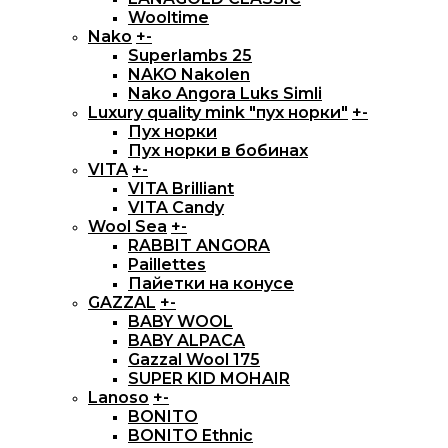
Wooltime
Nako
+
-
Superlambs 25
NAKO Nakolen
Nako Angora Luks Simli
Luxury quality mink "пух норки"
+
-
Пух норки
Пух норки в бобинах
VITA
+
-
VITA Brilliant
VITA Candy
Wool Sea
+
-
RABBIT ANGORA
Paillettes
Пайетки на конусе
GAZZAL
+
-
BABY WOOL
BABY ALPACA
Gazzal Wool 175
SUPER KID MOHAIR
Lanoso
+
-
BONITO
BONITO Ethnic