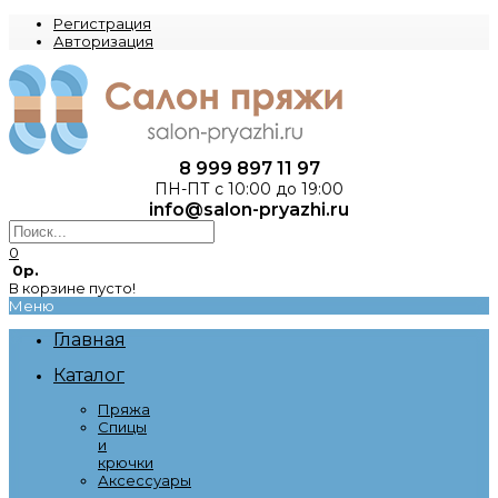
Регистрация
Авторизация
8 999 897 11 97
ПН-ПТ с 10:00 до 19:00
info@salon-pryazhi.ru
0
0р.
В корзине пусто!
Меню
Главная
Каталог
Пряжа
Спицы
и
крючки
Аксессуары