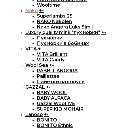
Wooltime
Nako
+
-
Superlambs 25
NAKO Nakolen
Nako Angora Luks Simli
Luxury quality mink "пух норки"
+
-
Пух норки
Пух норки в бобинах
VITA
+
-
VITA Brilliant
VITA Candy
Wool Sea
+
-
RABBIT ANGORA
Paillettes
Пайетки на конусе
GAZZAL
+
-
BABY WOOL
BABY ALPACA
Gazzal Wool 175
SUPER KID MOHAIR
Lanoso
+
-
BONITO
BONITO Ethnic