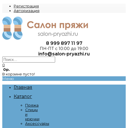
Регистрация
Авторизация
8 999 897 11 97
ПН-ПТ с 10:00 до 19:00
info@salon-pryazhi.ru
0
0р.
В корзине пусто!
Меню
Главная
Каталог
Пряжа
Спицы
и
крючки
Аксессуары